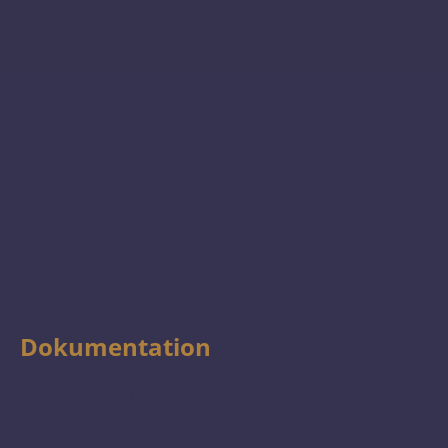
Lorem ipsum dolor sit amet, consectetur
Dokumentation
elit. Nulla euismod
condimentum felis vitae efficitur. Sed vel dictum
quam, at blandit leo.