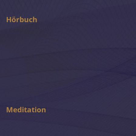
Lorem ipsum dolor sit amet, consectetur
Hörbuch
elit. Nulla euismod condimentum felis
vitae efficitur. Sed vel dictum quam, at blandit leo.
Meditation