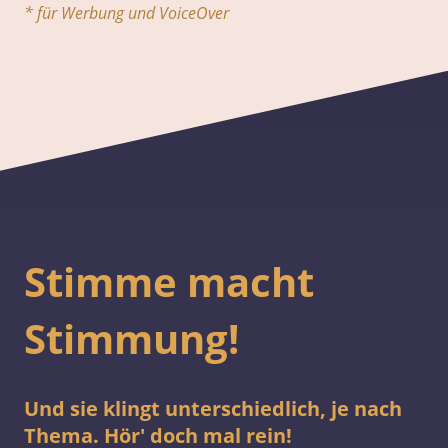
* für Werbung und VoiceOver
Stimme macht
Stimmung!
Und sie klingt unterschiedlich, je nach
Thema. Hör' doch mal rein!