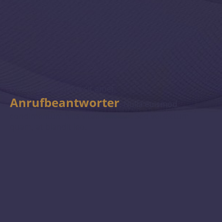
Lorem ipsum dolor sit amet,
Anrufbeantworter
. Nulla euismod
condimentum felis vitae efficitur. Sed vel dictum
quam, at blandit leo.